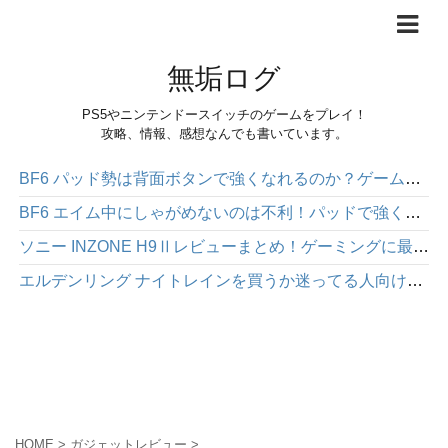
無垢ログ
PS5やニンテンドースイッチのゲームをプレイ！
攻略、情報、感想なんでも書いています。
BF6 パッド勢は背面ボタンで強くなれるのか？ゲームパッド「HEXGAMING PHANTOM」感想レビュー
BF6 エイム中にしゃがめないのは不利！パッドで強くなりたいなら背面ボタンを使った方が絶対にいい
ソニー INZONE H9Ⅱレビューまとめ！ゲーミングに最適な高性能ワイヤレスヘッドホン
エルデンリング ナイトレインを買うか迷ってる人向け｜面白さや注意点を正直にレビュー
HOME
>
ガジェットレビュー
>