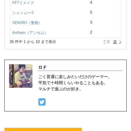
4
FF7リメイク
5
シェンムー3
3
SEKIRO（隻狼）
2
Anthem（アンセム）
26 件中 1 から 10 まで表示
前
次
件表示
件表示
件表示
雑記
24件
タイトル
タイトル
タイトル
件数
件数
件数
ゲーム英語
8件
ロド
33
283
10
ゼルダの伝説 ティアーズオブザキングダ
FF14★
ウマ娘プリティーダービー
ゲーム紹介
37件
ごく普通に楽しみたいだけのゲーマー。
ム
平気で十時間くらいやることもある。
19
11
ドグマオンライン
マギアレコード★
感想レビュー
49件
64
ゼルダの伝説 ブレスオブザワイルド★
マルチで遊ぶのが好き。
3
3
モンハンフロンティア
放置少女
DTM（ゲーム音楽作成）
3件
2
ポケットモンスター スカーレット・バイ
3 件中 1 から 3 まで表示
前
次
10
ドラクエ どこでもモンスターパレード
アプリレビュー
5件
オレット
8
戦国乙女 天下無敵の乙女バトル
マニュアル
9
6件
モンハンライズ
4
ドラクエライバルズ
Photoshop
7
0件
スマブラSP