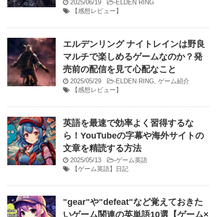
2025/06/19
-
ELDEN RING
【感想レビュー】
エルデンリング ナイトレインは野良
マルチで楽しめるゲームなのか？発
売前の配信を見て心配なこと
2025/05/29
-
ELDEN RING
,
ゲーム紹介
【感想レビュー】
英語を最速で効率よく習得するな
ら！YouTubeの字幕や海外サイトの
文章を精読する方法
2025/05/13
-
ゲーム英語
【ゲーム英語】日記
"gear"や"defeat"など覚えておきた
いゲーム関連の英単語10選【ゲーム×