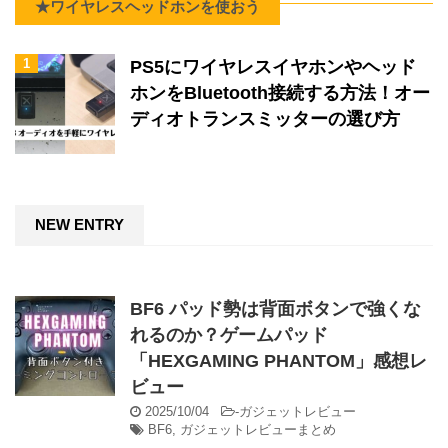
★ワイヤレスヘッドホンを使おう
6
ポケモンGO
8
マリオテニスエース
7 件中 1 から 7 まで表示
前
次
7
スプラトゥーン2★
1
PS5にワイヤレスイヤホンやヘッド
13
ゼノブレイド2★
ホンをBluetooth接続する方法！オー
13
マリオカート8★
ディオトランスミッターの選び方
13
マリオオデッセイ★
10 件中 1 から 10 まで表示
前
次
NEW ENTRY
BF6 パッド勢は背面ボタンで強くな
れるのか？ゲームパッド
「HEXGAMING PHANTOM」感想レ
ビュー
2025/10/04
-
ガジェットレビュー
BF6
,
ガジェットレビューまとめ