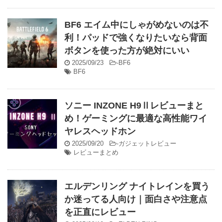
BF6 エイム中にしゃがめないのは不
利！パッドで強くなりたいなら背面
ボタンを使った方が絶対にいい
2025/09/23
-
BF6
BF6
ソニー INZONE H9Ⅱレビューまと
め！ゲーミングに最適な高性能ワイ
ヤレスヘッドホン
2025/09/20
-
ガジェットレビュー
レビューまとめ
エルデンリング ナイトレインを買う
か迷ってる人向け｜面白さや注意点
を正直にレビュー