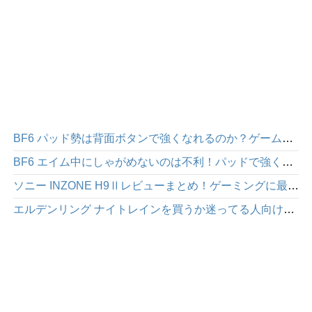
BF6 パッド勢は背面ボタンで強くなれるのか？ゲームパッド「HEXGAMING PHANTOM」感想レビュー
BF6 エイム中にしゃがめないのは不利！パッドで強くなりたいなら背面ボタンを使った方が絶対にいい
ソニー INZONE H9Ⅱレビューまとめ！ゲーミングに最適な高性能ワイヤレスヘッドホン
エルデンリング ナイトレインを買うか迷ってる人向け｜面白さや注意点を正直にレビュー