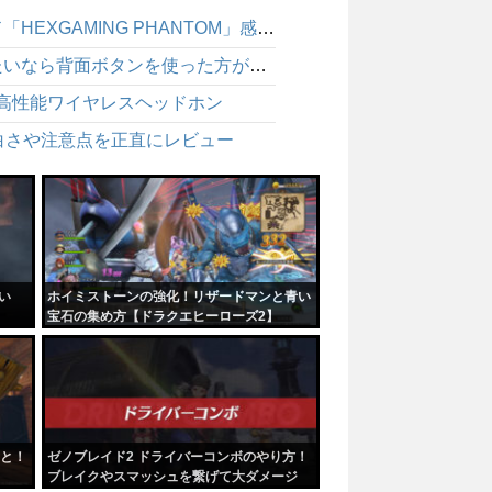
BF6 パッド勢は背面ボタンで強くなれるのか？ゲームパッド「HEXGAMING PHANTOM」感想レビュー
BF6 エイム中にしゃがめないのは不利！パッドで強くなりたいなら背面ボタンを使った方が絶対にいい
適な高性能ワイヤレスヘッドホン
白さや注意点を正直にレビュー
い
ホイミストーンの強化！リザードマンと青い
宝石の集め方【ドラクエヒーローズ2】
こと！
ゼノブレイド2 ドライバーコンボのやり方！
ブレイクやスマッシュを繋げて大ダメージ