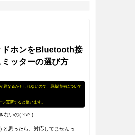
ホンをBluetooth接
スミッターの選び方
況が異なるかもしれないので、最新情報について
ページ更新すると整います。
の( ºωº )
うと思ったら、対応してませんっ