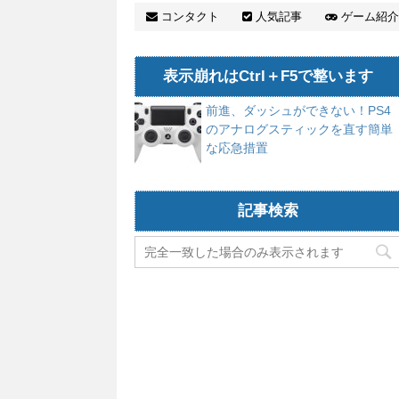
コンタクト
人気記事
ゲーム紹介
表示崩れはCtrl＋F5で整います
前進、ダッシュができない！PS4
のアナログスティックを直す簡単
な応急措置
記事検索