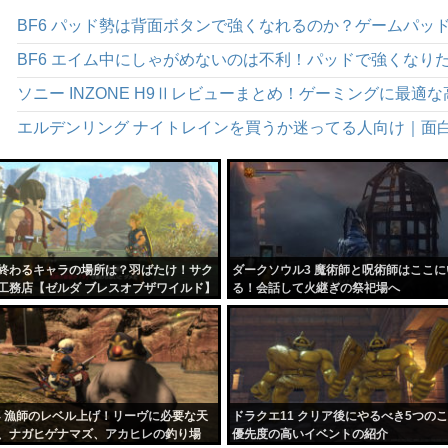
ソニー INZONE H9Ⅱレビューまとめ！ゲーミングに最
エルデンリング ナイトレインを買うか迷ってる人向け｜面
終わるキャラの場所は？羽ばたけ！サク
ダークソウル3 魔術師と呪術師はここに
工務店【ゼルダ ブレスオブザワイルド】
る！会話して火継ぎの祭祀場へ
14 漁師のレベル上げ！リーヴに必要な天
ドラクエ11 クリア後にやるべき5つの
、ナガヒゲナマズ、アカヒレの釣り場
優先度の高いイベントの紹介