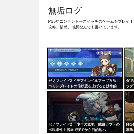
無垢ログ
PS5やニンテンドースイッチのゲームをプレイ！
攻略、情報、感想なんでも書いています。
ゼノブレイド2 イデアのレベルアップ方法！
ダで
コモンブレイドの信頼度を上げると効率的
ラダ
ゼノブレイド2 「少年の意地」純白カブトの
FF
出現条件！宿屋で寝てから目的地へ
幕魚