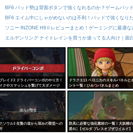
ソニー INZONE H9Ⅱレビューまとめ！ゲーミングに最
エルデンリング ナイトレインを買うか迷ってる人向け｜面
ブレイド2 ドライバーコンボのやり方！
ドラクエ11 ベロニカのスキルパネルと
イクやスマッシュを繋げて大ダメージ
ント一覧！ひみつパネルまとめ
クソウル3 生贄の道から深みの聖堂への
防具に必要な強化素材の一覧！大妖精の
方
星4に【ゼルダ ブレスオブザワイルド】