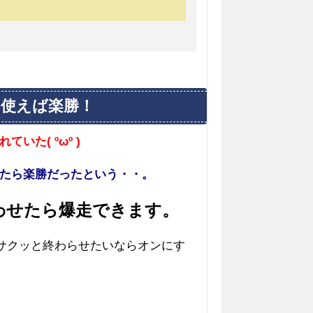
を使えば楽勝！
た( ºωº )
たら楽勝だったという・・。
わせたら爆走できます。
、サクッと終わらせたいならオンにす