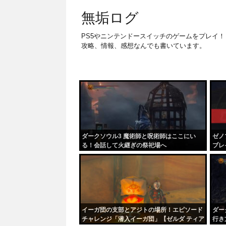
無垢ログ
PS5やニンテンドースイッチのゲームをプレイ！
攻略、情報、感想なんでも書いています。
ダークソウル3 魔術師と呪術師はここにい
ゼノ
る！会話して火継ぎの祭祀場へ
ブレ
イーガ団の支部とアジトの場所！エピソード
ダー
チャレンジ「潜入イーガ団」【ゼルダ ティア
行き