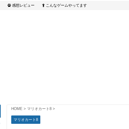
感想レビュー
こんなゲームやってます
HOME
>
マリオカート8
>
マリオカート8
係