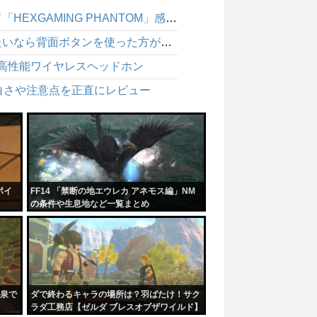
BF6 パッド勢は背面ボタンで強くなれるのか？ゲームパッド「HEXGAMING PHANTOM」感想レビュー
BF6 エイム中にしゃがめないのは不利！パッドで強くなりたいなら背面ボタンを使った方が絶対にいい
適な高性能ワイヤレスヘッドホン
白さや注意点を正直にレビュー
ポイ
FF14 「禁断の地エウレカ アネモス編」NM
の条件や生息地など一覧まとめ
泉で
ダで終わるキャラの場所は？羽ばたけ！サク
ラダ工務店【ゼルダ ブレスオブザワイルド】