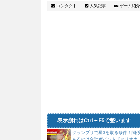
ーズオブザキングダム】
コンタクト
人気記事
ゲーム紹介
表示崩れはCtrl＋F5で整います
グランプリで星3を取る条件！関
あるのは合計ポイント【マリオカ