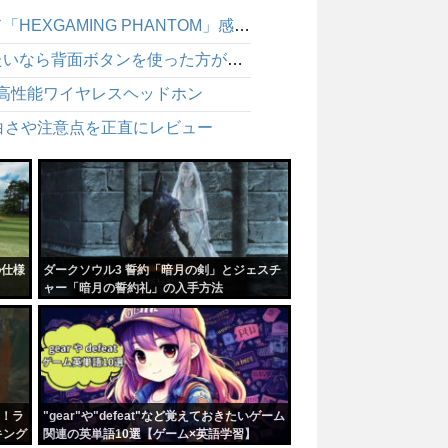
BF6 パッド勢は背面ボタンで強くなれるのか？ゲームパッド「HEXGAMING PHANTOM」感想レビュー
BF6 エイム中にしゃがめないのは不利！パッドで強くなりたいなら背面ボタンを使った方が絶対にいい
適な高性能ワイヤレスヘッドホン
白さや注意点を正直にレビュー
の仕様
ダークソウル3 誓約「暗月の剣」とジェスチ
ャー「暗月の誓約礼」の入手方法
！ラ
"gear"や"defeat"など覚えておきたいゲーム
キング
関連の英単語10選【ゲーム×英語学習】