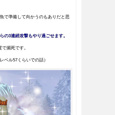
魚で準備して向かうのもありだと思
らの3連続攻撃もやり過ごせます。
度で瀕死です。
レベル57くらいでの話）