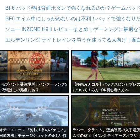
ソニー INZONE H9Ⅱレビューまとめ！ゲーミングに最
エルデンリング ナイトレインを買うか迷ってる人向け｜面
15 モブハント受注場所！ハンターランク5
【Newみんゴル】バックスピンとブレ
の依頼はこの拠点にあり
について！みんゴル初心者の方へ
オテニスエース 「対決！氷のバケモノ」
ラバー、クライム、蛮族装備の入手場所
回避方法！チャージショットの正しい打
ムダの財宝【ゼルダ ティアーズオブザ