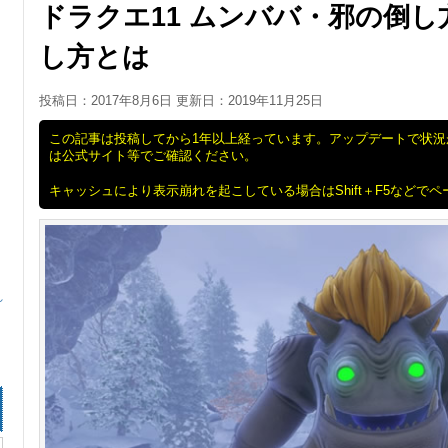
ドラクエ11 ムンババ・邪の倒
し方とは
投稿日：2017年8月6日 更新日：
2019年11月25日
この記事は投稿してから1年以上経っています。アップデートで状
は公式サイト等でご確認ください。
キャッシュにより表示崩れを起こしている場合はShift＋F5などで
れ