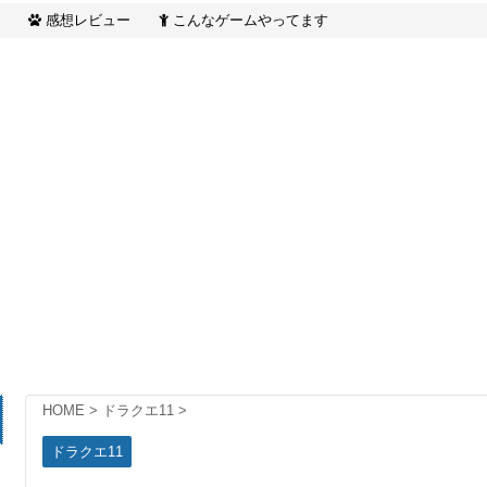
し方
ダム】
感想レビュー
こんなゲームやってます
HOME
>
ドラクエ11
>
ドラクエ11