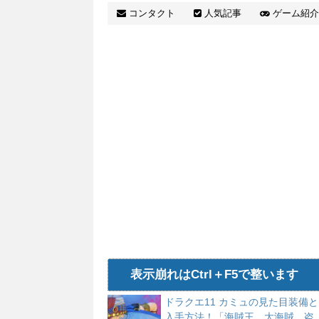
ち返
コンタクト
人気記事
ゲーム紹介
表示崩れはCtrl＋F5で整います
ドラクエ11 カミュの見た目装備と
入手方法！「海賊王、大海賊、盗