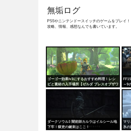
無垢ログ
PS5やニンテンドースイッチのゲームをプレイ！
攻略、情報、感想なんでも書いています。
ゴーゴー効果lv3にするおすすめ料理！レシ
FF
ピと素材の入手場所【ゼルダ ブレスオブザワ
～9
イルド】
ダークソウル3 闇術師カルラはイルシール地
マリ
下牢！獄吏の鍵束はここ！
氷の