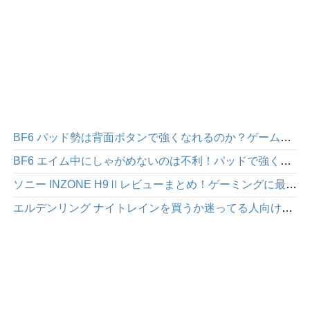
BF6 パッド勢は背面ボタンで強くなれるのか？ゲームパッド「HEXGAMING PHANTOM」感想レビュー
BF6 エイム中にしゃがめないのは不利！パッドで強くなりたいなら背面ボタンを使った方が絶対にいい
ソニー INZONE H9Ⅱレビューまとめ！ゲーミングに最適な高性能ワイヤレスヘッドホン
エルデンリング ナイトレインを買うか迷ってる人向け｜面白さや注意点を正直にレビュー