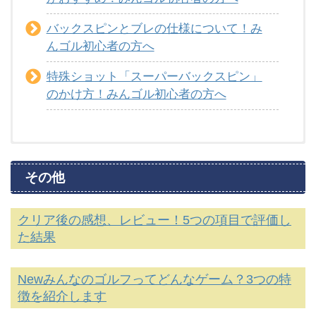
バックスピンとブレの仕様について！み
んゴル初心者の方へ
特殊ショット「スーパーバックスピン」
のかけ方！みんゴル初心者の方へ
コース攻略の一覧はこちら
その他
各コースに関連することを書いていきます。イーグ
ルの出し方、グリーンの乗せ方などを参考にどう
クリア後の感想、レビュー！5つの項目で評価し
ぞ。
た結果
チビキャラ体型の入手方法！イーグルを
Newみんなのゴルフってどんなゲーム？3つの特
出しやすいホールの紹介
徴を紹介します