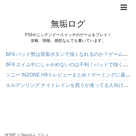
無垢ログ
PS5やニンテンドースイッチのゲームをプレイ！
攻略、情報、感想なんでも書いています。
BF6 パッド勢は背面ボタンで強くなれるのか？ゲームパッド「HEXGAMING PHANTOM」感想レビュー
BF6 エイム中にしゃがめないのは不利！パッドで強くなりたいなら背面ボタンを使った方が絶対にいい
ソニー INZONE H9Ⅱレビューまとめ！ゲーミングに最適な高性能ワイヤレスヘッドホン
エルデンリング ナイトレインを買うか迷ってる人向け｜面白さや注意点を正直にレビュー
HOME
>
Newみんゴル
>