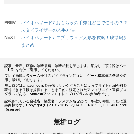
PREV
バイオハザード7 おもちゃの手斧はどこで使うの？？
スタビライザーの入手方法
NEXT
バイオハザード7 エブリウェア人形を攻略！破壊場所
まとめ
記事、音声、画像の無断複写・無断転載を禁じます。紹介して頂く際はペー
ジURLを付けて引用してください。
プレイ画像は各ゲーム会社のガイドラインに従い、ゲーム機本体の機能を使
用し撮影しております。
無垢ログはamazon.co.jpを宣伝しリンクすることによってサイトが紹介料を
獲得できる手段を提供することを目的に設定されたアフィリエイト宣伝プロ
グラムである、Amazonアソシエイト・プログラムの参加者です。
記載されている会社名・製品名・システム名などは、各社の商標、または登
録商標です。Copyright (C) 2010 - 2019 SQUARE ENIX CO., LTD. All Rights
Reserved.
無垢ログ
PS5やニンテンドースイッチのゲームをプレイ！攻略、情報、感想なんでも