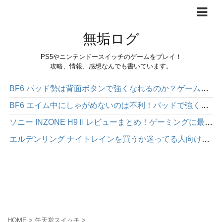
無垢ログ
PS5やニンテンドースイッチのゲームをプレイ！
攻略、情報、感想なんでも書いています。
BF6 パッド勢は背面ボタンで強くなれるのか？ゲームパッド「HEXGAMING PHANTOM」感想レビュー
BF6 エイム中にしゃがめないのは不利！パッドで強くなりたいなら背面ボタンを使った方が絶対にいい
ソニー INZONE H9Ⅱレビューまとめ！ゲーミングに最適な高性能ワイヤレスヘッドホン
エルデンリング ナイトレインを買うか迷ってる人向け｜面白さや注意点を正直にレビュー
HOME
>
任天堂スイッチ
>