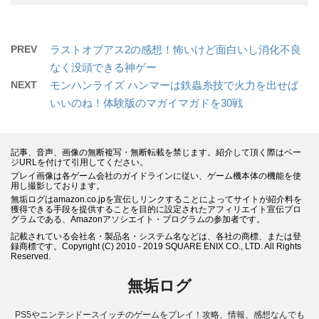
PREV
ラストオブアス2の感想！怖いけど面白いし消化不良
なく没頭できる神ゲー
NEXT
モンハンライズ ハンマーは鉄蟲糸技で火力を出せば
いいのね！体験版のマガイマガドを30戦
記事、音声、画像の無断複写・無断転載を禁じます。紹介して頂く際はペー
ジURLを付けて引用してください。
プレイ画像は各ゲーム会社のガイドラインに従い、ゲーム機本体の機能を使
用し撮影しております。
無垢ログはamazon.co.jpを宣伝しリンクすることによってサイトが紹介料を
獲得できる手段を提供することを目的に設定されたアフィリエイト宣伝プロ
グラムである、Amazonアソシエイト・プログラムの参加者です。
記載されている会社名・製品名・システム名などは、各社の商標、または登
録商標です。Copyright (C) 2010 - 2019 SQUARE ENIX CO., LTD. All Rights
Reserved.
無垢ログ
PS5やニンテンドースイッチのゲームをプレイ！攻略、情報、感想なんでも