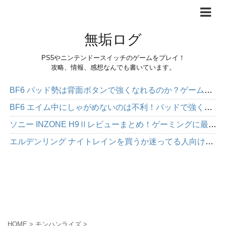
無垢ログ
PS5やニンテンドースイッチのゲームをプレイ！
攻略、情報、感想なんでも書いています。
BF6 パッド勢は背面ボタンで強くなれるのか？ゲームパッド「HEXGAMING PHANTOM」感想レビュー
BF6 エイム中にしゃがめないのは不利！パッドで強くなりたいなら背面ボタンを使った方が絶対にいい
ソニー INZONE H9Ⅱレビューまとめ！ゲーミングに最適な高性能ワイヤレスヘッドホン
エルデンリング ナイトレインを買うか迷ってる人向け｜面白さや注意点を正直にレビュー
HOME
>
モンハンライズ
>