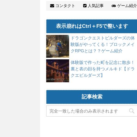
コンタクト
人気記事
ゲーム紹介
表示崩れはCtrl＋F5で整います
ドラゴンクエストビルダーズの体
験版がやってくる！ブロックメイ
クRPGとは？？ゲーム紹介
体験版で作った町を記念に散歩！
裏と表の顔を持つメルキド【ドラ
クエビルダーズ】
記事検索