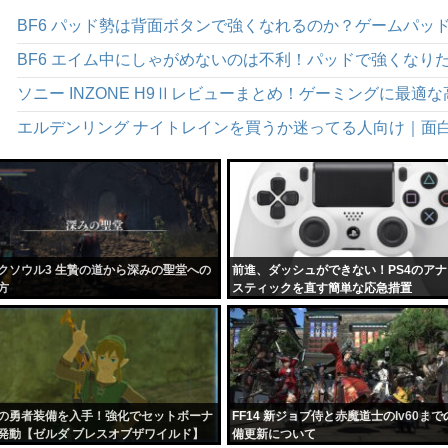
ソニー INZONE H9Ⅱレビューまとめ！ゲーミングに最
エルデンリング ナイトレインを買うか迷ってる人向け｜面
クソウル3 生贄の道から深みの聖堂への
前進、ダッシュができない！PS4のア
方
スティックを直す簡単な応急措置
の勇者装備を入手！強化でセットボーナ
FF14 新ジョブ侍と赤魔道士のlv60まで
発動【ゼルダ ブレスオブザワイルド】
備更新について