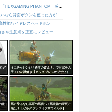
BF6 パッド勢は背面ボタンで強くなれるのか？ゲームパッド「HEXGAMING PHANTOM」感想レビュー
BF6 エイム中にしゃがめないのは不利！パッドで強くなりたいなら背面ボタンを使った方が絶対にいい
適な高性能ワイヤレスヘッドホン
白さや注意点を正直にレビュー
ナログ
ミニチャレンジ「勇者の蓄え？」で財宝を入
手！17の謎解き【ゼルダ ブレスオブザワイ
ルド】
の装
馬に乗るなら高原の馬宿へ！馬装備の変更方
法は？【ゼルダ ブレスオブザワイルド】