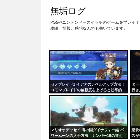
無垢ログ
PS5やニンテンドースイッチのゲームをプレイ！
攻略、情報、感想なんでも書いています。
ゼノブレイド2 イデアのレベルアップ方法！
ダー
コモンブレイドの信頼度を上げると効率的
行き
マリオオデッセイ 滝の国ダイナフォー編 パ
息吹
ワームーンの入手方法！ナンバー19の答え
スが