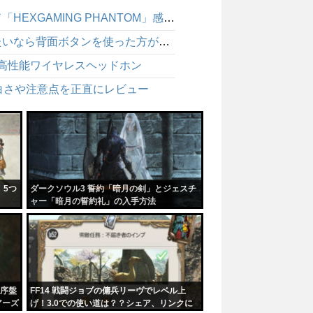
BF6 パッド勢は背面ボタンで強くなれるのか？ゲームパッド「HEXGAMING PHANTOM」感想レビュー
BF6 エイム中にしゃがめないのは不利！パッドで強くなりたいなら背面ボタンを使った方が絶対にいい
適な高性能ワイヤレスヘッドホン
白さや注意点を正直にレビュー
！5つ
ダークソウル3 誓約「暗月の剣」とジェスチ
ャー「暗月の誓約礼」の入手方法
序盤
FF14 戦闘ジョブの傭兵リーヴでレベル上
アーズ
げ！3.0での使い道は？？シェア、リンクに