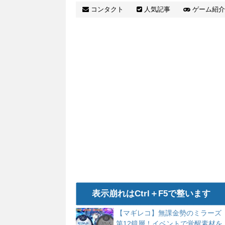
で破
コンタクト
人気記事
ゲーム紹介
表示崩れはCtrl＋F5で整います
【マギレコ】無課金勢のミラーズ
第12鏡層！イベントで覚醒素材を