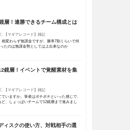
6鏡層！連勝できるチーム構成とは
ズ
,
【マギアレコード】雑記
。相変わらず無課金ですが、勝率7割くらいで何
がったのは無課金勢としては上出来なのか
12鏡層！イベントで覚醒素材を集
ズ
,
【マギアレコード】雑記
てていますか。筆者はボチボチといった感じで、
ど、しょっぱいチームで12鏡層まで進みまし
ディスクの使い方、対戦相手の選