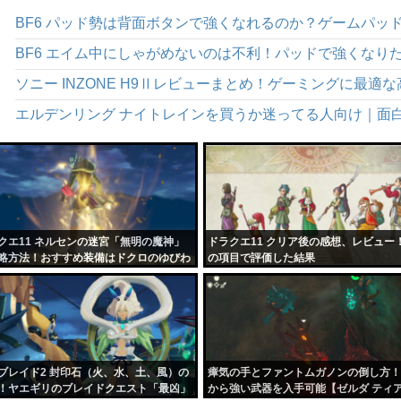
ソニー INZONE H9Ⅱレビューまとめ！ゲーミングに最
エルデンリング ナイトレインを買うか迷ってる人向け｜面
クエ11 ネルセンの迷宮「無明の魔神」
ドラクエ11 クリア後の感想、レビュー
略方法！おすすめ装備はドクロのゆびわ
の項目で評価した結果
ブレイド2 封印石（火、水、土、風）の
瘴気の手とファントムガノンの倒し方！
！ヤエギリのブレイドクエスト「最凶」
から強い武器を入手可能【ゼルダ ティ