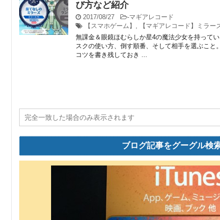
び方など紹介
2017/08/27
-
マギアレコード
【スマホゲーム】
,
【マギアレコード】ミラー
無課金＆眼鏡ほむらしか星4の魔法少女を持ってい
スクの使い方、倒す順番、そして相手を選ぶこと
コツを書き残しておき ...
ブログ記事をグーグル検