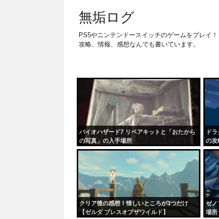
無垢ログ
PS5やニンテンドースイッチのゲームをプレイ！
攻略、情報、感想なんでも書いています。
バイオハザード7 リペアキットと「おたから
ドラ
の写真」の入手場所
の攻
クリア後の感想！惜しいところが3つだけ
ゼノ
【ゼルダ ブレスオブザワイルド】
場所