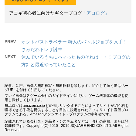
アコギ初心者に向けたギターブログ
「アコログ」
PREV
オクトパストラベラー 狩人のバトルジョブを入手！
さみだれトレサ誕生
NEXT
休んでいるうちにハマったものそれは・・！ブログの
方針と最近やっていたこと
記事、音声、画像の無断複写・無断転載を禁じます。紹介して頂く際はペー
ジURLを付けて引用してください。
プレイ画像は各ゲーム会社のガイドラインに従い、ゲーム機本体の機能を使
用し撮影しております。
無垢ログはamazon.co.jpを宣伝しリンクすることによってサイトが紹介料を
獲得できる手段を提供することを目的に設定されたアフィリエイト宣伝プロ
グラムである、Amazonアソシエイト・プログラムの参加者です。
記載されている会社名・製品名・システム名などは、各社の商標、または登
録商標です。Copyright (C) 2010 - 2019 SQUARE ENIX CO., LTD. All Rights
Reserved.