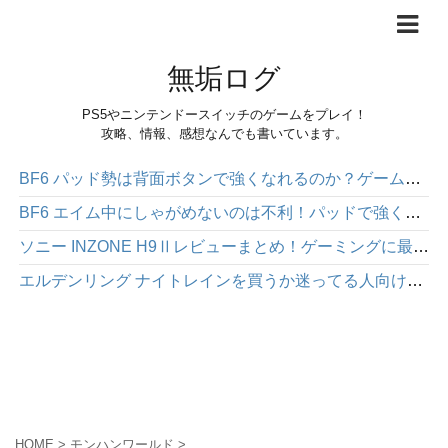
無垢ログ
PS5やニンテンドースイッチのゲームをプレイ！
攻略、情報、感想なんでも書いています。
BF6 パッド勢は背面ボタンで強くなれるのか？ゲームパッド「HEXGAMING PHANTOM」感想レビュー
BF6 エイム中にしゃがめないのは不利！パッドで強くなりたいなら背面ボタンを使った方が絶対にいい
ソニー INZONE H9Ⅱレビューまとめ！ゲーミングに最適な高性能ワイヤレスヘッドホン
エルデンリング ナイトレインを買うか迷ってる人向け｜面白さや注意点を正直にレビュー
HOME
>
モンハンワールド
>