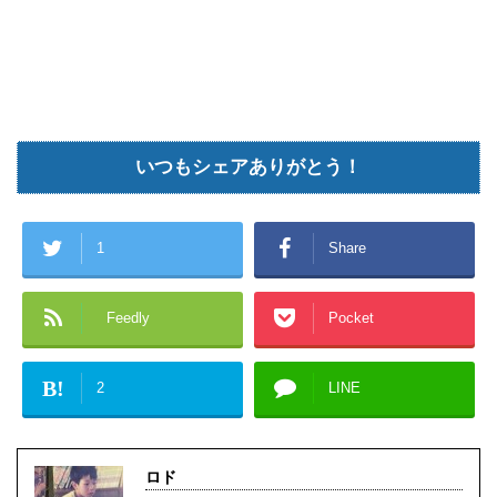
いつもシェアありがとう！
1
Share
Feedly
Pocket
B!
2
LINE
ロド