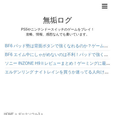
無垢ログ
PS5やニンテンドースイッチのゲームをプレイ！
攻略、情報、感想なんでも書いています。
BF6 パッド勢は背面ボタンで強くなれるのか？ゲームパッド「HEXGAMING PHANTOM」感想レビュー
BF6 エイム中にしゃがめないのは不利！パッドで強くなりたいなら背面ボタンを使った方が絶対にいい
ソニー INZONE H9Ⅱレビューまとめ！ゲーミングに最適な高性能ワイヤレスヘッドホン
エルデンリング ナイトレインを買うか迷ってる人向け｜面白さや注意点を正直にレビュー
HOME
>
ダークソウル3
>