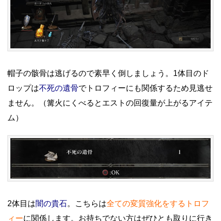
帽子の骸骨は逃げるので素早く倒しましょう。1体目のド
ロップは
不死の遺骨
でトロフィーにも関係するため見逃せ
ません。（篝火にくべるとエストの回復量が上がるアイテ
ム）
2体目は
闇の貴石
。こちらは
全ての変質強化をするトロフ
ィー
に関係します。お持ちでない方はぜひとも取りに行き