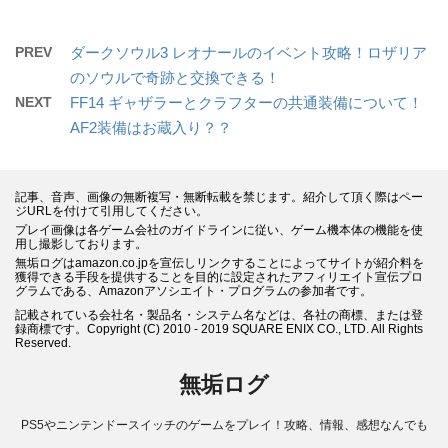
PREV
ダークソウル3 レオナールのイベント攻略！ロザリア
のソウルで奇跡と交換できる！
NEXT
FF14 ギャザラーとクラフターの共通装備について！
AF2装備はお蔵入り？？
記事、音声、画像の無断複写・無断転載を禁じます。紹介して頂く際はペー
ジURLを付けて引用してください。
プレイ画像は各ゲーム会社のガイドラインに従い、ゲーム機本体の機能を使
用し撮影しております。
無垢ログはamazon.co.jpを宣伝しリンクすることによってサイトが紹介料を
獲得できる手段を提供することを目的に設定されたアフィリエイト宣伝プロ
グラムである、Amazonアソシエイト・プログラムの参加者です。
記載されている会社名・製品名・システム名などは、各社の商標、または登
録商標です。Copyright (C) 2010 - 2019 SQUARE ENIX CO., LTD. All Rights
Reserved.
無垢ログ
PS5やニンテンドースイッチのゲームをプレイ！攻略、情報、感想なんでも